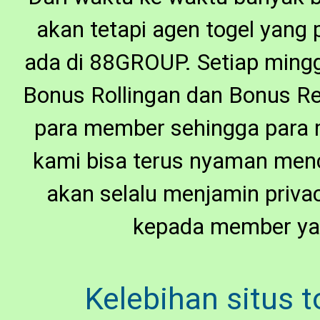
akan tetapi agen togel yang 
ada di 88GROUP. Setiap min
Bonus Rollingan dan Bonus Re
para member sehingga para m
kami bisa terus nyaman me
akan selalu menjamin priv
kepada member yan
Kelebihan situs t