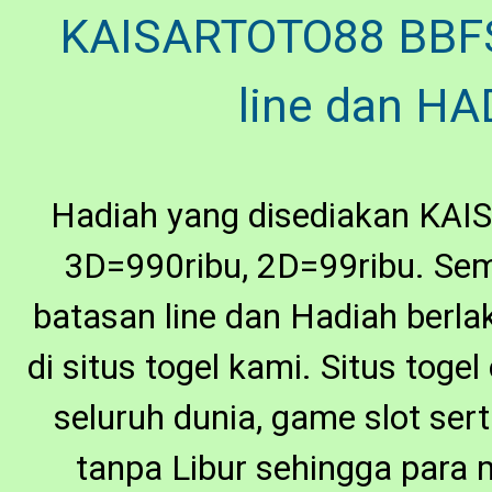
KAISARTOTO88 BBFS 
line dan H
Hadiah yang disediakan KAI
3D=990ribu, 2D=99ribu. Semu
batasan line dan Hadiah berl
di situs togel kami. Situs toge
seluruh dunia, game slot ser
tanpa Libur sehingga para