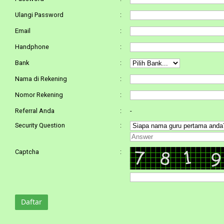
Ulangi Password
:
Email
:
Handphone
:
Bank
:
Nama di Rekening
:
Nomor Rekening
:
Referral Anda
:
-
Security Question
:
Captcha
:
Daftar