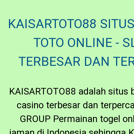
KAISARTOTO88 SITUS
TOTO ONLINE - S
TERBESAR DAN TER
KAISARTOTO88 adalah situs ban
casino terbesar dan terperc
GROUP Permainan togel onli
jaman di Indonesia sehingga