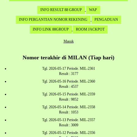
INFO RESULT 88 GROUP
WAP
INFO PERGANTIAN NOMOR REKENING
PENGADUAN
INFO LINK 88GROUP
ROOM JACKPOT
Masuk
Nomor terakhir di MILAN (Tiap hari)
Tgl. 2026-05-17 Periode. MIL-2361
Result : 3177
Tgl. 2026-05-16 Periode. MIL-2360
Result : 4537
Tgl. 2026-05-15 Periode. MIL-2359
Result : 9852
Tgl. 2026-05-14 Periode. MIL-2358
Result : 1053
Tgl. 2026-05-13 Periode. MIL-2357
Result : 3009
Tgl. 2026-05-12 Periode. MIL-2356