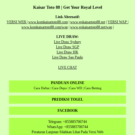
Kaisar Toto 88 | Get Your Royal Level
Link Alternatif:
VERSI WEB
|
www.komkaisartoto88.com
|
www.gokaisartoto88.net
|
VERSI WAP
|
www.komkaisartoto88.com/wap
|
www.gokaisartoto88.net/wap
|
LIVE DRAW:
Live Draw Sydney
Live Draw SGP
Live Draw HK
Live Draw Sao Paulo
LIVE CHAT
PANDUAN ONLINE
Cara Daftar | Cara Depo | Cara WD | Cara Betting
PREDIKSI TOGEL
FACEBOOK
Telegram: +855885706744
WhatsApp: +855885706744
Peraturan Lanjutan Silahkan Lihat Pada Versi Web