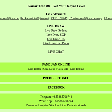
Kaisar Toto 88 | Get Your Royal Level
Link Alternatif:
artoto88jiwa.net
|
h3.kaisartoto88jiwa.net
|
VERSI WAP
|
h2.kaisartoto88jiwa.net/wap
|
h3.kai
LIVE DRAW:
Live Draw Sydney
Live Draw SGP
Live Draw HK
Live Draw Sao Paulo
LIVE CHAT
PANDUAN ONLINE
Cara Daftar | Cara Depo | Cara WD | Cara Betting
PREDIKSI TOGEL
FACEBOOK
Telegram: +855885706744
WhatsApp: +855885706744
Peraturan Lanjutan Silahkan Lihat Pada Versi Web