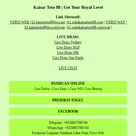
Kaisar Toto 88 | Get Your Royal Level
Link Alternatif:
VERSI WEB
|
h2.kaisartoto88jiwa.net
|
h1.sukakaisartoto88.com
|
VERSI WAP
|
h2.kaisartoto88jiwa.net/wap
|
h1.sukakaisartoto88.com/wap
|
LIVE DRAW:
Live Draw Sydney
Live Draw SGP
Live Draw HK
Live Draw Sao Paulo
LIVE CHAT
PANDUAN ONLINE
Cara Daftar | Cara Depo | Cara WD | Cara Betting
PREDIKSI TOGEL
FACEBOOK
Telegram: +855885706744
WhatsApp: +855885706744
Peraturan Lanjutan Silahkan Lihat Pada Versi Web